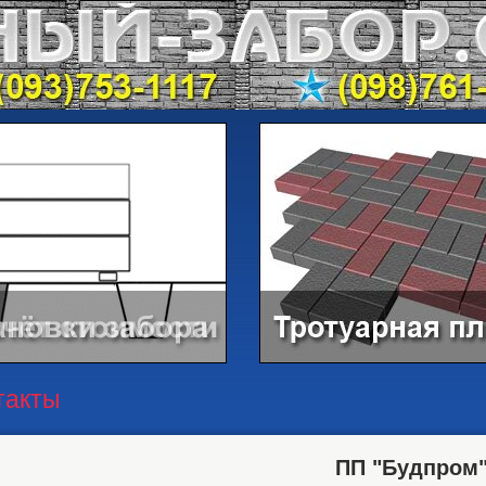
такты
ПП "Будпром