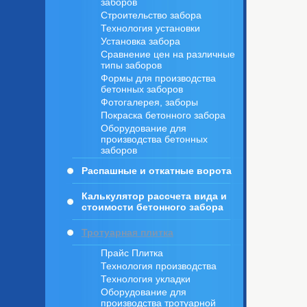
заборов
Строительство забора
Технология установки
Установка забора
Сравнение цен на различные
типы заборов
Формы для производства
бетонных заборов
Фотогалерея, заборы
Покраска бетонного забора
Оборудование для
производства бетонных
заборов
Pаспашные и откатные ворота
Калькулятор рассчета вида и
стоимости бетонного забора
Тротуарная плитка
Прайс Плитка
Технология производства
Технология укладки
Оборудование для
производства тротуарной